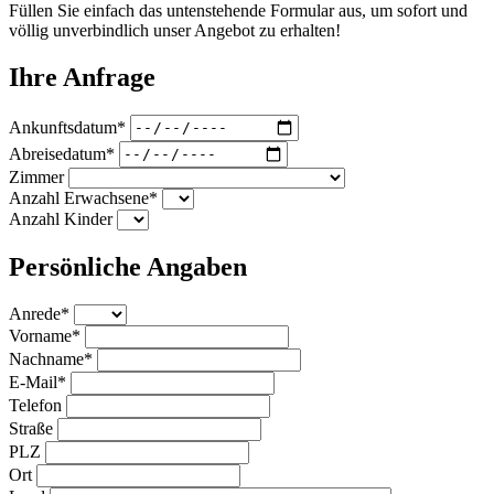
Füllen Sie einfach das untenstehende Formular aus, um sofort und
völlig unverbindlich unser Angebot zu erhalten!
Ihre Anfrage
Ankunftsdatum*
Abreisedatum*
Zimmer
Anzahl Erwachsene*
Anzahl Kinder
Persönliche Angaben
Anrede*
Vorname*
Nachname*
E-Mail*
Telefon
Straße
PLZ
Ort