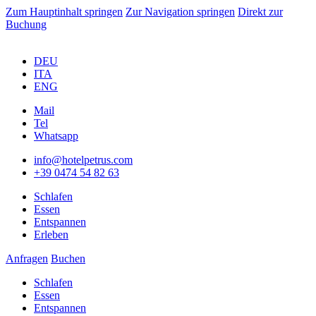
Zum Hauptinhalt springen
Zur Navigation springen
Direkt zur
Buchung
DEU
ITA
ENG
Mail
Tel
Whatsapp
info@hotelpetrus.com
+39 0474 54 82 63
Schlafen
Essen
Entspannen
Erleben
Anfragen
Buchen
Schlafen
Essen
Entspannen