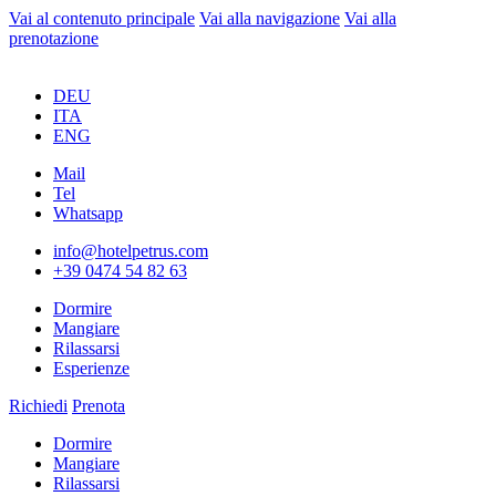
Vai al contenuto principale
Vai alla navigazione
Vai alla
prenotazione
DEU
ITA
ENG
Mail
Tel
Whatsapp
info@hotelpetrus.com
+39 0474 54 82 63
Dormire
Mangiare
Rilassarsi
Esperienze
Richiedi
Prenota
Dormire
Mangiare
Rilassarsi