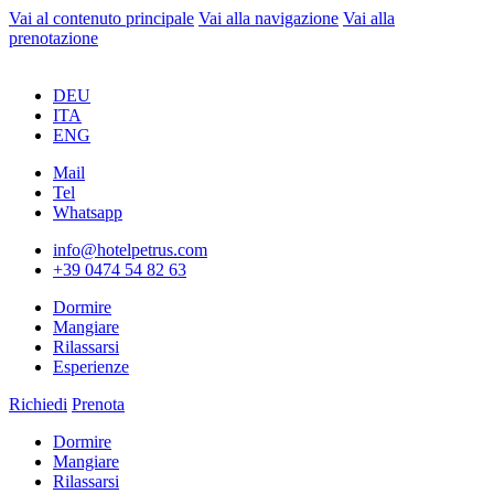
Vai al contenuto principale
Vai alla navigazione
Vai alla
prenotazione
DEU
ITA
ENG
Mail
Tel
Whatsapp
info@hotelpetrus.com
+39 0474 54 82 63
Dormire
Mangiare
Rilassarsi
Esperienze
Richiedi
Prenota
Dormire
Mangiare
Rilassarsi