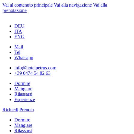
Vai al contenuto principale
Vai alla navigazione
Vai alla
prenotazione
DEU
ITA
ENG
Mail
Tel
Whatsapp
info@hotelpetrus.com
+39 0474 54 82 63
Dormire
Mangiare
Rilassarsi
Esperienze
Richiedi
Prenota
Dormire
Mangiare
Rilassarsi