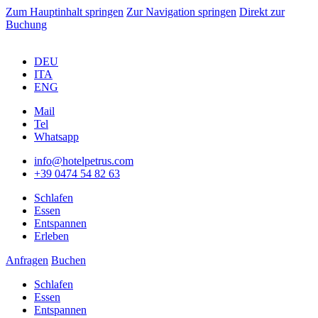
Zum Hauptinhalt springen
Zur Navigation springen
Direkt zur
Buchung
DEU
ITA
ENG
Mail
Tel
Whatsapp
info@hotelpetrus.com
+39 0474 54 82 63
Schlafen
Essen
Entspannen
Erleben
Anfragen
Buchen
Schlafen
Essen
Entspannen