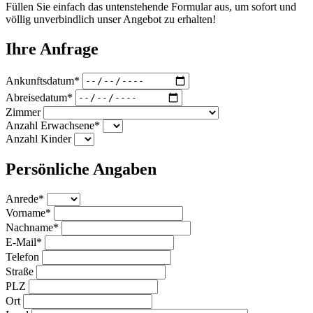
Füllen Sie einfach das untenstehende Formular aus, um sofort und
völlig unverbindlich unser Angebot zu erhalten!
Ihre Anfrage
Ankunftsdatum*
Abreisedatum*
Zimmer
Anzahl Erwachsene*
Anzahl Kinder
Persönliche Angaben
Anrede*
Vorname*
Nachname*
E-Mail*
Telefon
Straße
PLZ
Ort