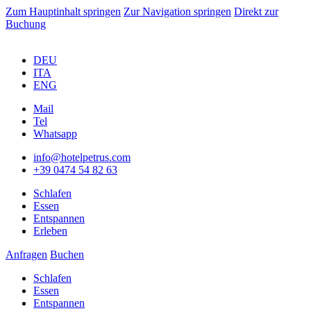
Zum Hauptinhalt springen
Zur Navigation springen
Direkt zur
Buchung
DEU
ITA
ENG
Mail
Tel
Whatsapp
info@hotelpetrus.com
+39 0474 54 82 63
Schlafen
Essen
Entspannen
Erleben
Anfragen
Buchen
Schlafen
Essen
Entspannen