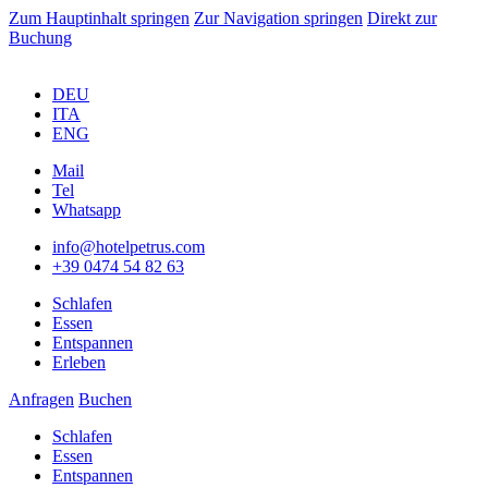
Zum Hauptinhalt springen
Zur Navigation springen
Direkt zur
Buchung
DEU
ITA
ENG
Mail
Tel
Whatsapp
info@hotelpetrus.com
+39 0474 54 82 63
Schlafen
Essen
Entspannen
Erleben
Anfragen
Buchen
Schlafen
Essen
Entspannen