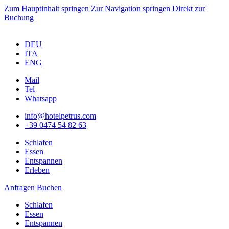
Zum Hauptinhalt springen
Zur Navigation springen
Direkt zur
Buchung
DEU
ITA
ENG
Mail
Tel
Whatsapp
info@hotelpetrus.com
+39 0474 54 82 63
Schlafen
Essen
Entspannen
Erleben
Anfragen
Buchen
Schlafen
Essen
Entspannen