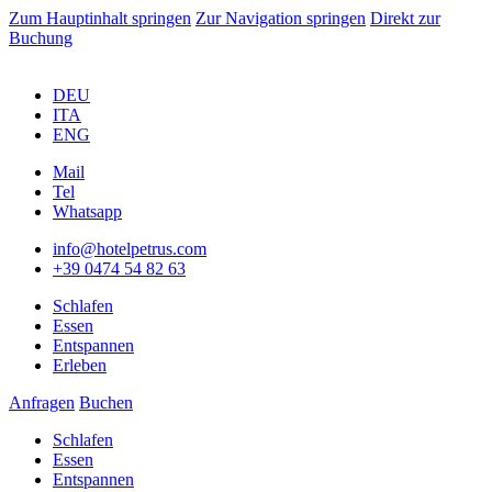
Zum Hauptinhalt springen
Zur Navigation springen
Direkt zur
Buchung
DEU
ITA
ENG
Mail
Tel
Whatsapp
info@hotelpetrus.com
+39 0474 54 82 63
Schlafen
Essen
Entspannen
Erleben
Anfragen
Buchen
Schlafen
Essen
Entspannen