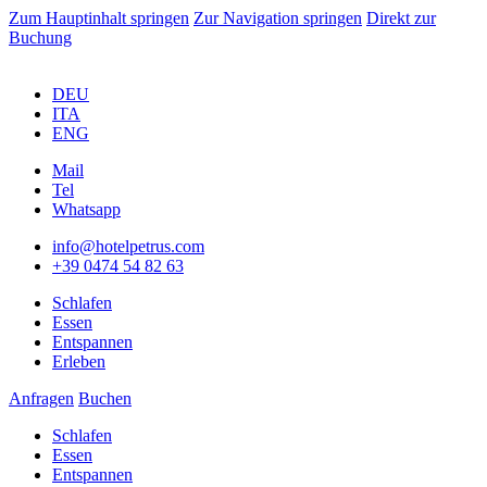
Zum Hauptinhalt springen
Zur Navigation springen
Direkt zur
Buchung
DEU
ITA
ENG
Mail
Tel
Whatsapp
info@hotelpetrus.com
+39 0474 54 82 63
Schlafen
Essen
Entspannen
Erleben
Anfragen
Buchen
Schlafen
Essen
Entspannen