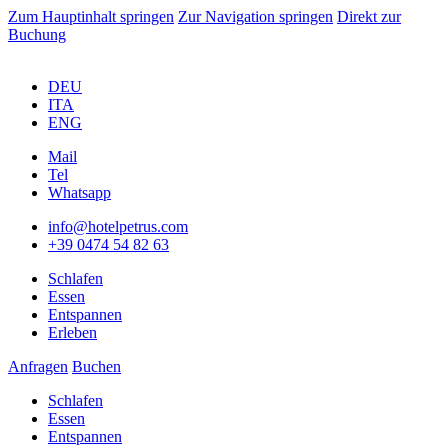
Zum Hauptinhalt springen
Zur Navigation springen
Direkt zur
Buchung
DEU
ITA
ENG
Mail
Tel
Whatsapp
info@hotelpetrus.com
+39 0474 54 82 63
Schlafen
Essen
Entspannen
Erleben
Anfragen
Buchen
Schlafen
Essen
Entspannen