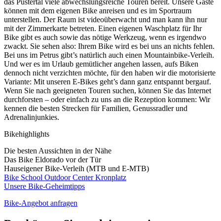
das Pustertal viele abwechslungsreiche Touren bereit. Unsere Gäste
können mit dem eigenen Bike anreisen und es im Sportraum
unterstellen. Der Raum ist videoüberwacht und man kann ihn nur
mit der Zimmerkarte betreten. Einen eigenen Waschplatz für Ihr
Bike gibt es auch sowie das nötige Werkzeug, wenn es irgendwo
zwackt. Sie sehen also: Ihrem Bike wird es bei uns an nichts fehlen.
Bei uns im Petrus gibt’s natürlich auch einen Mountainbike-Verleih.
Und wer es im Urlaub gemütlicher angehen lassen, aufs Biken
dennoch nicht verzichten möchte, für den haben wir die motorisierte
Variante: Mit unseren E-Bikes geht’s dann ganz entspannt bergauf.
Wenn Sie nach geeigneten Touren suchen, können Sie das Internet
durchforsten – oder einfach zu uns an die Rezeption kommen: Wir
kennen die besten Strecken für Familien, Genussradler und
Adrenalinjunkies.
Bikehighlights
Die besten Aussichten in der Nähe
Das Bike Eldorado vor der Tür
Hauseigener Bike-Verleih (MTB und E-MTB)
Bike School Outdoor Center Kronplatz
Unsere Bike-Geheimtipps
Bike-Angebot anfragen