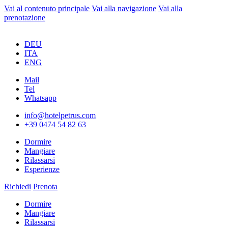
Vai al contenuto principale
Vai alla navigazione
Vai alla
prenotazione
DEU
ITA
ENG
Mail
Tel
Whatsapp
info@hotelpetrus.com
+39 0474 54 82 63
Dormire
Mangiare
Rilassarsi
Esperienze
Richiedi
Prenota
Dormire
Mangiare
Rilassarsi