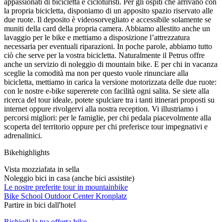
appassionati di bicicletta e cicloturisti. Per gli ospiti che arrivano con
la propria bicicletta, disponiamo di un apposito spazio riservato alle
due ruote. Il deposito è videosorvegliato e accessibile solamente se
muniti della card della propria camera. Abbiamo allestito anche un
lavaggio per le bike e mettiamo a disposizione l’attrezzatura
necessaria per eventuali riparazioni. In poche parole, abbiamo tutto
ciò che serve per la vostra bicicletta. Naturalmente il Petrus offre
anche un servizio di noleggio di mountain bike. E per chi in vacanza
sceglie la comodità ma non per questo vuole rinunciare alla
bicicletta, mettiamo in carica la versione motorizzata delle due ruote:
con le nostre e-bike supererete con facilità ogni salita. Se siete alla
ricerca del tour ideale, potete spulciare tra i tanti itinerari proposti su
internet oppure rivolgervi alla nostra reception. Vi illustriamo i
percorsi migliori: per le famiglie, per chi pedala piacevolmente alla
scoperta del territorio oppure per chi preferisce tour impegnativi e
adrenalinici.
Bikehighlights
Vista mozziafata in sella
Noleggio bici in casa (anche bici assistite)
Le nostre preferite tour in mountainbike
Bike School Outdoor Center Kronplatz
Partire in bici dall'hotel
Richiedi la tua offerta bike