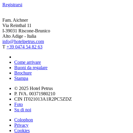
Registrarsi
Fam. Aichner
Via Reinthal 11
I-39031 Riscone-Brunico
Alto Adige - Italia
info@hotelpetrus.com
T
+39 0474 54 82 63
Come arrivare
Buoni da regalare
Brochure
Stampa
© 2025 Hotel Petrus
P. IVA. 00371980210
CIN IT021013A1R2PC5ZDZ
Foto
Su di noi
Colophon
Privacy
Cookies