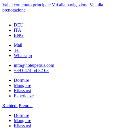
Vai al contenuto principale
Vai alla navigazione
Vai alla
prenotazione
DEU
ITA
ENG
Mail
Tel
Whatsapp
info@hotelpetrus.com
+39 0474 54 82 63
Dormire
Mangiare
Rilassarsi
Esperienze
Richiedi
Prenota
Dormire
Mangiare
Rilassarsi