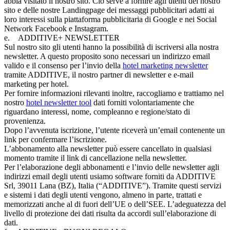
abbia visitato il nostro sito. Ciò serve a fornire agli utenti del nostro
sito e delle nostre Landingpage dei messaggi pubblicitari adatti ai
loro interessi sulla piattaforma pubblicitaria di Google e nei Social
Network Facebook e Instagram.
e. ADDITIVE+ NEWSLETTER
Sul nostro sito gli utenti hanno la possibilità di iscriversi alla nostra
newsletter. A questo proposito sono necessari un indirizzo email
valido e il consenso per l’invio della
hotel marketing newsletter
tramite ADDITIVE, il nostro partner di newsletter e e-mail
marketing per hotel.
Per fornire informazioni rilevanti inoltre, raccogliamo e trattiamo nel
nostro
hotel newsletter tool
dati forniti volontariamente che
riguardano interessi, nome, compleanno e regione/stato di
provenienza.
Dopo l’avvenuta iscrizione, l’utente riceverà un’email contenente un
link per confermare l’iscrizione.
L’abbonamento alla newsletter può essere cancellato in qualsiasi
momento tramite il link di cancellazione nella newsletter.
Per l’elaborazione degli abbonamenti e l’invio delle newsletter agli
indirizzi email degli utenti usiamo software forniti da ADDITIVE
Srl, 39011 Lana (BZ), Italia (“ADDITIVE”). Tramite questi servizi
e sistemi i dati degli utenti vengono, almeno in parte, trattati e
memorizzati anche al di fuori dell’UE o dell’SEE. L’adeguatezza del
livello di protezione dei dati risulta da accordi sull’elaborazione di
dati.