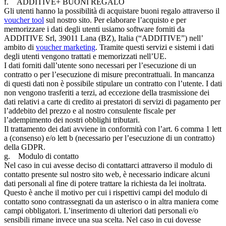
f. ADDITIVE+ BUONI REGALO
Gli utenti hanno la possibilità di acquistare buoni regalo attraverso il
voucher tool
sul nostro sito. Per elaborare l’acquisto e per
memorizzare i dati degli utenti usiamo software forniti da
ADDITIVE Srl, 39011 Lana (BZ), Italia (“ADDITIVE”) nell’
ambito di
voucher marketing
. Tramite questi servizi e sistemi i dati
degli utenti vengono trattati e memorizzati nell’UE.
I dati forniti dall’utente sono necessari per l’esecuzione di un
contratto o per l’esecuzione di misure precontrattuali. In mancanza
di questi dati non è possibile stipulare un contratto con l’utente. I dati
non vengono trasferiti a terzi, ad eccezione della trasmissione dei
dati relativi a carte di credito ai prestatori di servizi di pagamento per
l’addebito del prezzo e al nostro consulente fiscale per
l’adempimento dei nostri obblighi tributari.
Il trattamento dei dati avviene in conformità con l’art. 6 comma 1 lett
a (consenso) e/o lett b (necessario per l’esecuzione di un contratto)
della GDPR.
g. Modulo di contatto
Nel caso in cui avesse deciso di contattarci attraverso il modulo di
contatto presente sul nostro sito web, è necessario indicare alcuni
dati personali al fine di potere trattare la richiesta da lei inoltrata.
Questo è anche il motivo per cui i rispettivi campi del modulo di
contatto sono contrassegnati da un asterisco o in altra maniera come
campi obbligatori. L’inserimento di ulteriori dati personali e/o
sensibili rimane invece una sua scelta. Nel caso in cui dovesse