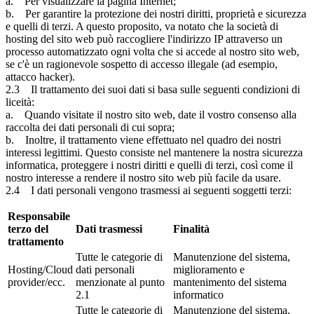
a. Per visualizzare la pagina Internet;
b. Per garantire la protezione dei nostri diritti, proprietà e sicurezza
e quelli di terzi. A questo proposito, va notato che la società di
hosting del sito web può raccogliere l'indirizzo IP attraverso un
processo automatizzato ogni volta che si accede al nostro sito web,
se c'è un ragionevole sospetto di accesso illegale (ad esempio,
attacco hacker).
2.3 Il trattamento dei suoi dati si basa sulle seguenti condizioni di
liceità:
a. Quando visitate il nostro sito web, date il vostro consenso alla
raccolta dei dati personali di cui sopra;
b. Inoltre, il trattamento viene effettuato nel quadro dei nostri
interessi legittimi. Questo consiste nel mantenere la nostra sicurezza
informatica, proteggere i nostri diritti e quelli di terzi, così come il
nostro interesse a rendere il nostro sito web più facile da usare.
2.4 I dati personali vengono trasmessi ai seguenti soggetti terzi:
Responsabile
terzo del
Dati trasmessi
Finalità
trattamento
Tutte le categorie di
Manutenzione del sistema,
Hosting/Cloud
dati personali
miglioramento e
provider/ecc.
menzionate al punto
mantenimento del sistema
2.1
informatico
Tutte le categorie di
Manutenzione del sistema,