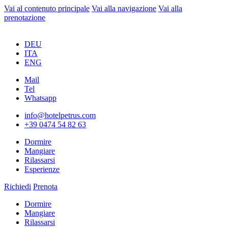
Vai al contenuto principale
Vai alla navigazione
Vai alla
prenotazione
DEU
ITA
ENG
Mail
Tel
Whatsapp
info@hotelpetrus.com
+39 0474 54 82 63
Dormire
Mangiare
Rilassarsi
Esperienze
Richiedi
Prenota
Dormire
Mangiare
Rilassarsi