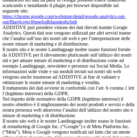
scaricando e installando il plugin per browser disponibile sul
seguente sito:
https://chrome.google.com/webstore/detail/google-analytics-opt-
out/fllaojicojecljbmefodhfapmkghcbnh
ADDITIVE può prendere visione dei dati rilevati tramite Google
Analytics. Questi dati non vengono utilizzati per altri servizi tranne
che l’analisi sull’uso dei nostri siti web e per l’interpretazione delle
nostre misure di marketing e di distribuzione.
Il nostro sito e le nostre Landingpage inoltre usano funzioni fornite
da ADDITIVE per il rilevamento pluricanale sull’utilizzo dei nostri
siti e per attuare misure di marketing e di distribuzione come ad
esempio Landingpage, newsletter e presenze sui Social Media. Le
informazioni sulle visite e sui moduli inviati sui nostri siti web
vengono anche trasmesse ad ADDITIVE al fine di valutare e
ottimizzare le nostre misure di marketing e vendita.
Il trattamento dei dati avviene in conformità con l’art. 6 comma 1 lett
f (legittimo interesse) della GDPR.
Nel rispetto delle normative della GDPR (legittimo interesse) il
nostro obiettivo è il miglioramento dei nostri prodotti e servizi e della
nostra presenza web attraverso l’analisi dell’utilizzo del nostro sito e
misure di marketing e di distribuzione.
Il nostro sito web e le nostre Landingpage inoltre usano le funzioni
di remarketing di Google Inc. (“Google”) e di Meta Platforms Inc.
(“Meta”). Meta e Google vengono notificati sul fatto che un utente