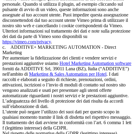
personale. Quando si utilizza il plugin, ad esempio cliccando sul
pulsante di avvio di un video, queste informazioni sono anche
assegnate al tuo account utente. Puoi impedire questa assegnazione
disconnettendoti dal tuo account utente Vimeo prima di utilizzare il
nostro sito web e cancellando i cookie corrispondenti da Vimeo.
Ulteriori informazioni sul trattamento dei dati e note sulla protezione
dei dati da parte di Vimeo sono disponibili su
https://vimeo.com/privacy
.
c. ADDITIVE+ MARKETING AUTOMATION - Direct
Marketing
Per aumentare la fidelizzazione dei clienti e vendere servizi e
prestazioni aggiuntive usiamo
Hotel Marketing Automation software
forniti da ADDITIVE Srl, 39011 Lana (BZ), Italia (“ADDITIVE”)
nell'ambito di
Marketing & Sales Automation per Hotel
. I dati
raccolti e elaborati a seguito di richieste, prenotazioni, ordini,
attivazioni, iscrizioni o l’invio di moduli di contatto sul nostro sito
vengono analizzati e usati per presentare agli utenti offerte
automatizzate riguardanti i nostri servizi e le prestazioni aggiuntive.
L’adeguatezza del livello di protezione dei dati risulta da accordi
sull’elaborazione di dati.
L’utente può negare l’utilizzo dei suoi dati per questo scopo in
qualsiasi momento tramite il link di disdetta nel rispettivo messaggio.
Il trattamento dei dati avviene in conformità con l’art. 6 comma 1 lett
f (legittimo interesse) della GDPR.
Nel rispetto delle normative della GDPR (legittimo interesse)