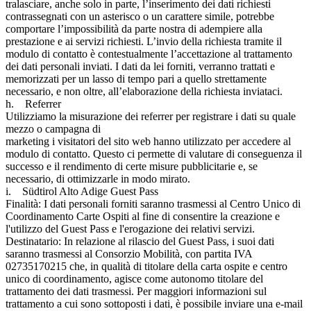
tralasciare, anche solo in parte, l’inserimento dei dati richiesti
contrassegnati con un asterisco o un carattere simile, potrebbe
comportare l’impossibilità da parte nostra di adempiere alla
prestazione e ai servizi richiesti. L’invio della richiesta tramite il
modulo di contatto è contestualmente l’accettazione al trattamento
dei dati personali inviati. I dati da lei forniti, verranno trattati e
memorizzati per un lasso di tempo pari a quello strettamente
necessario, e non oltre, all’elaborazione della richiesta inviataci.
h. Referrer
Utilizziamo la misurazione dei referrer per registrare i dati su quale
mezzo o campagna di
marketing i visitatori del sito web hanno utilizzato per accedere al
modulo di contatto. Questo ci permette di valutare di conseguenza il
successo e il rendimento di certe misure pubblicitarie e, se
necessario, di ottimizzarle in modo mirato.
i. Südtirol Alto Adige Guest Pass
Finalità: I dati personali forniti saranno trasmessi al Centro Unico di
Coordinamento Carte Ospiti al fine di consentire la creazione e
l'utilizzo del Guest Pass e l'erogazione dei relativi servizi.
Destinatario: In relazione al rilascio del Guest Pass, i suoi dati
saranno trasmessi al Consorzio Mobilità, con partita IVA
02735170215 che, in qualità di titolare della carta ospite e centro
unico di coordinamento, agisce come autonomo titolare del
trattamento dei dati trasmessi. Per maggiori informazioni sul
trattamento a cui sono sottoposti i dati, è possibile inviare una e-mail