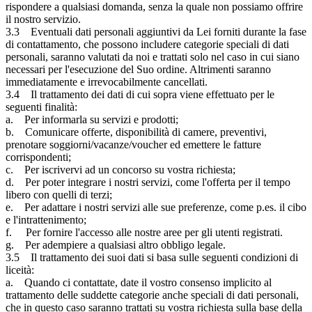
rispondere a qualsiasi domanda, senza la quale non possiamo offrire
il nostro servizio.
3.3 Eventuali dati personali aggiuntivi da Lei forniti durante la fase
di contattamento, che possono includere categorie speciali di dati
personali, saranno valutati da noi e trattati solo nel caso in cui siano
necessari per l'esecuzione del Suo ordine. Altrimenti saranno
immediatamente e irrevocabilmente cancellati.
3.4 Il trattamento dei dati di cui sopra viene effettuato per le
seguenti finalità:
a. Per informarla su servizi e prodotti;
b. Comunicare offerte, disponibilità di camere, preventivi,
prenotare soggiorni/vacanze/voucher ed emettere le fatture
corrispondenti;
c. Per iscrivervi ad un concorso su vostra richiesta;
d. Per poter integrare i nostri servizi, come l'offerta per il tempo
libero con quelli di terzi;
e. Per adattare i nostri servizi alle sue preferenze, come p.es. il cibo
e l'intrattenimento;
f. Per fornire l'accesso alle nostre aree per gli utenti registrati.
g. Per adempiere a qualsiasi altro obbligo legale.
3.5 Il trattamento dei suoi dati si basa sulle seguenti condizioni di
liceità:
a. Quando ci contattate, date il vostro consenso implicito al
trattamento delle suddette categorie anche speciali di dati personali,
che in questo caso saranno trattati su vostra richiesta sulla base della