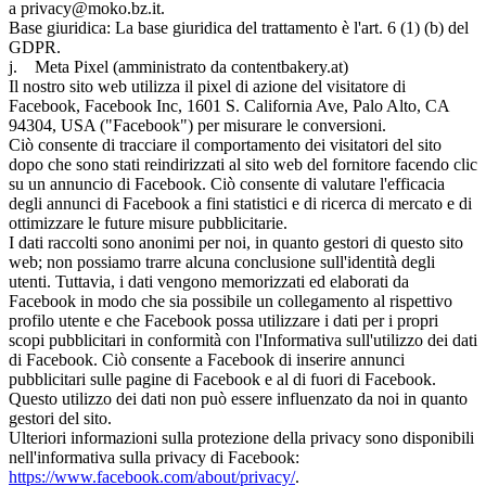
a privacy@moko.bz.it.
Base giuridica: La base giuridica del trattamento è l'art. 6 (1) (b) del
GDPR.
j. Meta Pixel (amministrato da contentbakery.at)
Il nostro sito web utilizza il pixel di azione del visitatore di
Facebook, Facebook Inc, 1601 S. California Ave, Palo Alto, CA
94304, USA ("Facebook") per misurare le conversioni.
Ciò consente di tracciare il comportamento dei visitatori del sito
dopo che sono stati reindirizzati al sito web del fornitore facendo clic
su un annuncio di Facebook. Ciò consente di valutare l'efficacia
degli annunci di Facebook a fini statistici e di ricerca di mercato e di
ottimizzare le future misure pubblicitarie.
I dati raccolti sono anonimi per noi, in quanto gestori di questo sito
web; non possiamo trarre alcuna conclusione sull'identità degli
utenti. Tuttavia, i dati vengono memorizzati ed elaborati da
Facebook in modo che sia possibile un collegamento al rispettivo
profilo utente e che Facebook possa utilizzare i dati per i propri
scopi pubblicitari in conformità con l'Informativa sull'utilizzo dei dati
di Facebook. Ciò consente a Facebook di inserire annunci
pubblicitari sulle pagine di Facebook e al di fuori di Facebook.
Questo utilizzo dei dati non può essere influenzato da noi in quanto
gestori del sito.
Ulteriori informazioni sulla protezione della privacy sono disponibili
nell'informativa sulla privacy di Facebook:
https://www.facebook.com/about/privacy/
.