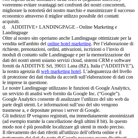
vorremmo evitare svantaggi nei confronti dei nostri concorrenti,
migliorare la notorietà del nostro marchio e massimizzare il successo
economico attraverso il miglior utilizzo possibile dei contatti
acquisiti.
d. ADDITIVE+ LANDINGPAGE - Online Marketing e
Landingpage
Oltre al nostro sito operiamo anche Landingpage ottimizzate per la
vendita nell'ambito del
online hotel marketing
. Per l’elaborazione di
richieste, prenotazioni, ordini, attivazioni, iscrizioni o l’invio di
moduli di contatto sulle Landingpage e per la memorizzazione dei
dati dei nostri utenti usiamo servizi cloud, sistemi CRM e software
forniti da ADDITIVE Srl, 39011 Lana (BZ), Italia (“ADDITIVE”),
la nostra agenzia di
web marketing hotel
. L’adeguatezza del livello
di protezione dei dati risulta da accordi sull’elaborazione di dati con
le imprese in questione.
Le nostre Landingpage utilizzano le funzioni di Google Analytics,
un servizio di analisi web fornito da Google Inc. (“Google”).
Google Analytics consente di analizzare l’utilizzo del sito web da
parte degli utenti. Le informazioni sull’uso del sito vengono
trasmesse a, e depositate presso i server di Google.
Gli indirizzi IP vengono registrati, ma immediatamente anonimizzati
(ad esempio tramite la cancellazione degli ultimi 8 bit). In questo
modo non è più possibile localizzare gli utenti in modo preciso.
Il rilevamento dei dati riferiti all'utilizzo dell’offerta online e il
trattamento dei dati da parte di Google possono essere disattivati