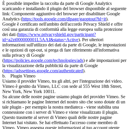
È possibile impedire la raccolta da parte di Google Analytics
scaricando e installando il plugin del browser disponibile al seguente
link: Componente aggiuntivo del browser per disabilitare Google
Analytics (
https://tools.google.com/dlpage/gaoptout?hl=it
).
Google è certificato nell'ambito dell'accordo Privacy Shield e offre
così una garanzia di conformità alla legge europea sulla protezione
dei dati (
https://www.privacyshield.gov/participant?
id=a2zt000000001L5AAI&status=Active
). Per ulteriori
informazioni sull'utilizzo dei dati da parte di Google, le impostazioni
e le opzioni di opt-out, si prega di fare riferimento all'informativa
sulla privacy di Google
(
https://policies.google.com/technologies/ads
) e alle impostazioni per
la visualizzazione della pubblicità da parte di Google
(
https://adssettings.google.com/authenticated
).
b. Plugin Vimeo
Usiamo il provider Vimeo, tra gli altri, per l'integrazione dei video.
Vimeo è gestito da Vimeo, LLC con sede al 555 West 18th Street,
New York, New York 10011.
Su alcune delle nostre pagine usiamo plugin del provider Vimeo. Se
si richiamano le pagine Internet del nostro sito che sono dotate di un
tale plugin - per esempio la nostra mediateca - viene stabilita una
connessione con i server di Vimeo e viene visualizzato il plugin.
Questo trasmette al server di Vimeo quali delle nostre pagine
Internet hai visitato. Se hai effettuato l'accesso come membro di
Vimeo, Vimeo assegna queste informazioni al tuo account utente