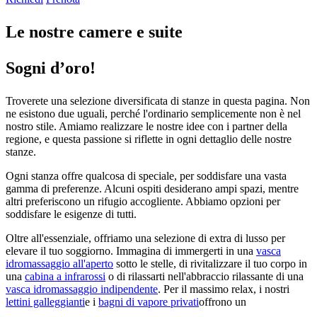
Le nostre camere e suite
Sogni d’oro!
Troverete una selezione diversificata di stanze in questa pagina. Non
ne esistono due uguali, perché l'ordinario semplicemente non è nel
nostro stile. Amiamo realizzare le nostre idee con i partner della
regione, e questa passione si riflette in ogni dettaglio delle nostre
stanze.
Ogni stanza offre qualcosa di speciale, per soddisfare una vasta
gamma di preferenze. Alcuni ospiti desiderano ampi spazi, mentre
altri preferiscono un rifugio accogliente. Abbiamo opzioni per
soddisfare le esigenze di tutti.
Oltre all'essenziale, offriamo una selezione di extra di lusso per
elevare il tuo soggiorno. Immagina di immergerti in una
vasca
idromassaggio all'aperto
sotto le stelle, di rivitalizzare il tuo corpo in
una
cabina a infrarossi
o di rilassarti nell'abbraccio rilassante di una
vasca idromassaggio indipendente
. Per il massimo relax, i nostri
lettini galleggianti
e i
bagni di vapore privati
offrono un