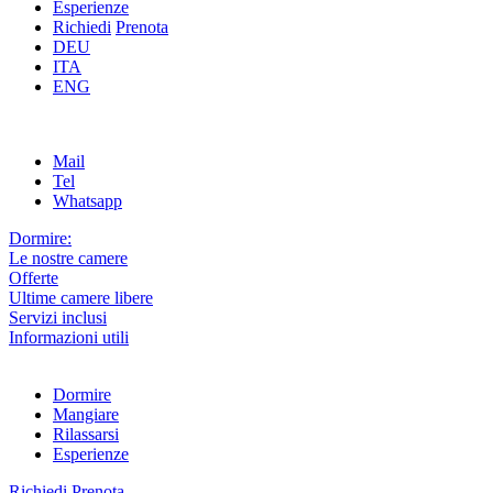
Esperienze
Richiedi
Prenota
DEU
ITA
ENG
Mail
Tel
Whatsapp
Dormire:
Le nostre camere
Offerte
Ultime camere libere
Servizi inclusi
Informazioni utili
Dormire
Mangiare
Rilassarsi
Esperienze
Richiedi
Prenota