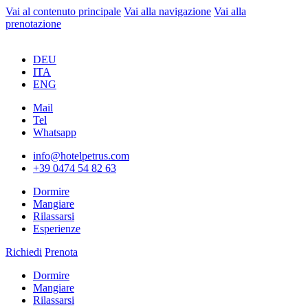
Vai al contenuto principale
Vai alla navigazione
Vai alla
prenotazione
DEU
ITA
ENG
Mail
Tel
Whatsapp
info@hotelpetrus.com
+39 0474 54 82 63
Dormire
Mangiare
Rilassarsi
Esperienze
Richiedi
Prenota
Dormire
Mangiare
Rilassarsi