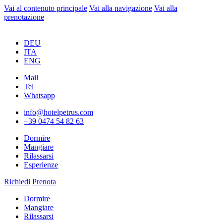
Vai al contenuto principale
Vai alla navigazione
Vai alla
prenotazione
DEU
ITA
ENG
Mail
Tel
Whatsapp
info@hotelpetrus.com
+39 0474 54 82 63
Dormire
Mangiare
Rilassarsi
Esperienze
Richiedi
Prenota
Dormire
Mangiare
Rilassarsi