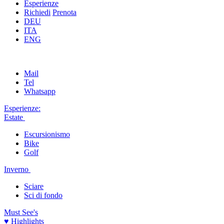
Esperienze
Richiedi
Prenota
DEU
ITA
ENG
Mail
Tel
Whatsapp
Esperienze:
Estate
Escursionismo
Bike
Golf
Inverno
Sciare
Sci di fondo
Must See's
♥ Highlights