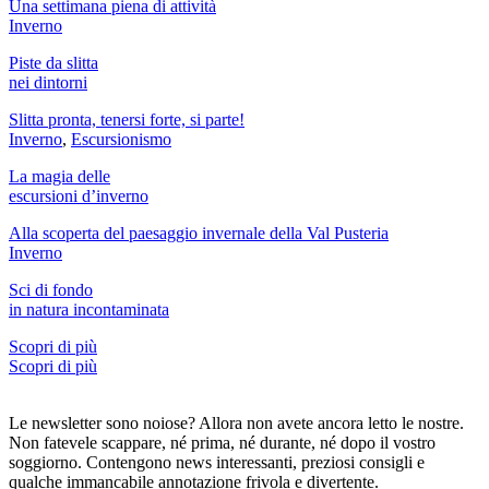
Una settimana piena di attività
Inverno
Piste da slitta
nei dintorni
Slitta pronta, tenersi forte, si parte!
Inverno
,
Escursionismo
La magia delle
escursioni d’inverno
Alla scoperta del paesaggio invernale della Val Pusteria
Inverno
Sci di fondo
in natura incontaminata
Scopri di più
Scopri di più
Le newsletter sono noiose? Allora non avete ancora letto le nostre.
Non fatevele scappare, né prima, né durante, né dopo il vostro
soggiorno. Contengono news interessanti, preziosi consigli e
qualche immancabile annotazione frivola e divertente.