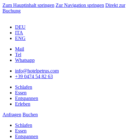
Zum Hauptinhalt springen
Zur Navigation springen
Direkt zur
Buchung
DEU
ITA
ENG
Mail
Tel
Whatsapp
info@hotelpetrus.com
+39 0474 54 82 63
Schlafen
Essen
Entspannen
Erleben
Anfragen
Buchen
Schlafen
Essen
Entspannen