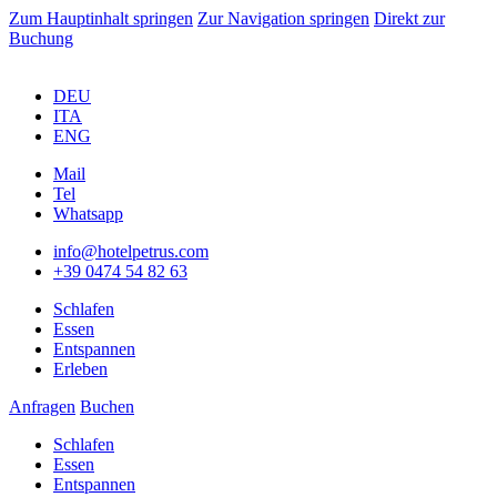
Zum Hauptinhalt springen
Zur Navigation springen
Direkt zur
Buchung
DEU
ITA
ENG
Mail
Tel
Whatsapp
info@hotelpetrus.com
+39 0474 54 82 63
Schlafen
Essen
Entspannen
Erleben
Anfragen
Buchen
Schlafen
Essen
Entspannen