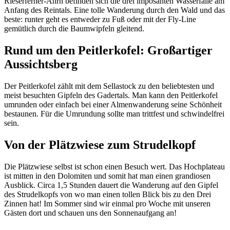
Rieserferner-Ahrn befinden sich die drei imposanten Wasserfälle am
Anfang des Reintals. Eine tolle Wanderung durch den Wald und das
beste: runter geht es entweder zu Fuß oder mit der Fly-Line
gemütlich durch die Baumwipfeln gleitend.
Rund um den Peitlerkofel: Großartiger
Aussichtsberg
Der Peitlerkofel zählt mit dem Sellastock zu den beliebtesten und
meist besuchten Gipfeln des Gadertals. Man kann den Peitlerkofel
umrunden oder einfach bei einer Almenwanderung seine Schönheit
bestaunen. Für die Umrundung sollte man trittfest und schwindelfrei
sein.
Von der Plätzwiese zum Strudelkopf
Die Plätzwiese selbst ist schon einen Besuch wert. Das Hochplateau
ist mitten in den Dolomiten und somit hat man einen grandiosen
Ausblick. Circa 1,5 Stunden dauert die Wanderung auf den Gipfel
des Strudelkopfs von wo man einen tollen Blick bis zu den Drei
Zinnen hat! Im Sommer sind wir einmal pro Woche mit unseren
Gästen dort und schauen uns den Sonnenaufgang an!