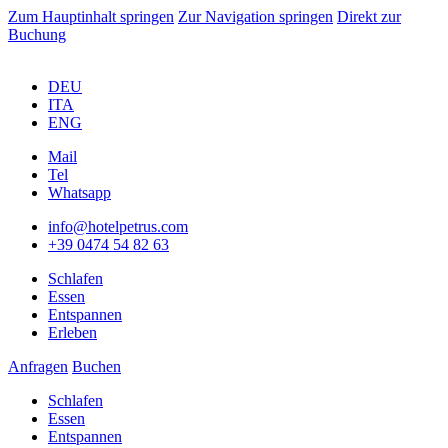
Zum Hauptinhalt springen
Zur Navigation springen
Direkt zur
Buchung
DEU
ITA
ENG
Mail
Tel
Whatsapp
info@hotelpetrus.com
+39 0474 54 82 63
Schlafen
Essen
Entspannen
Erleben
Anfragen
Buchen
Schlafen
Essen
Entspannen