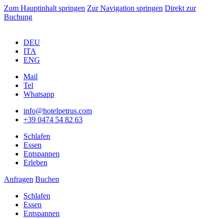
Zum Hauptinhalt springen
Zur Navigation springen
Direkt zur
Buchung
DEU
ITA
ENG
Mail
Tel
Whatsapp
info@hotelpetrus.com
+39 0474 54 82 63
Schlafen
Essen
Entspannen
Erleben
Anfragen
Buchen
Schlafen
Essen
Entspannen