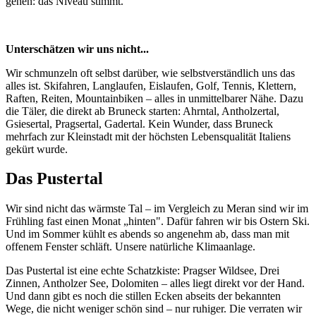
gehen: das Niveau stimmt.
Unterschätzen wir uns nicht...
Wir schmunzeln oft selbst darüber, wie selbstverständlich uns das
alles ist. Skifahren, Langlaufen, Eislaufen, Golf, Tennis, Klettern,
Raften, Reiten, Mountainbiken – alles in unmittelbarer Nähe. Dazu
die Täler, die direkt ab Bruneck starten: Ahrntal, Antholzertal,
Gsiesertal, Pragsertal, Gadertal. Kein Wunder, dass Bruneck
mehrfach zur Kleinstadt mit der höchsten Lebensqualität Italiens
gekürt wurde.
Das Pustertal
Wir sind nicht das wärmste Tal – im Vergleich zu Meran sind wir im
Frühling fast einen Monat „hinten". Dafür fahren wir bis Ostern Ski.
Und im Sommer kühlt es abends so angenehm ab, dass man mit
offenem Fenster schläft. Unsere natürliche Klimaanlage.
Das Pustertal ist eine echte Schatzkiste: Pragser Wildsee, Drei
Zinnen, Antholzer See, Dolomiten – alles liegt direkt vor der Hand.
Und dann gibt es noch die stillen Ecken abseits der bekannten
Wege, die nicht weniger schön sind – nur ruhiger. Die verraten wir