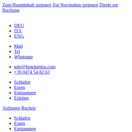
Zum Hauptinhalt springen
Zur Navigation springen
Direkt zur
Buchung
DEU
ITA
ENG
Mail
Tel
Whatsapp
info@hotelpetrus.com
+39 0474 54 82 63
Schlafen
Essen
Entspannen
Erleben
Anfragen
Buchen
Schlafen
Essen
Entspannen