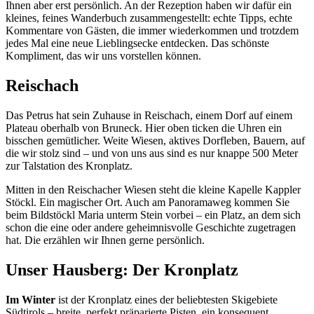
Ihnen aber erst persönlich. An der Rezeption haben wir dafür ein
kleines, feines Wanderbuch zusammengestellt: echte Tipps, echte
Kommentare von Gästen, die immer wiederkommen und trotzdem
jedes Mal eine neue Lieblingsecke entdecken. Das schönste
Kompliment, das wir uns vorstellen können.
Reischach
Das Petrus hat sein Zuhause in Reischach, einem Dorf auf einem
Plateau oberhalb von Bruneck. Hier oben ticken die Uhren ein
bisschen gemütlicher. Weite Wiesen, aktives Dorfleben, Bauern, auf
die wir stolz sind – und von uns aus sind es nur knappe 500 Meter
zur Talstation des Kronplatz.
Mitten in den Reischacher Wiesen steht die kleine Kapelle Kappler
Stöckl. Ein magischer Ort. Auch am Panoramaweg kommen Sie
beim Bildstöckl Maria unterm Stein vorbei – ein Platz, an dem sich
schon die eine oder andere geheimnisvolle Geschichte zugetragen
hat. Die erzählen wir Ihnen gerne persönlich.
Unser Hausberg: Der Kronplatz
Im Winter
ist der Kronplatz eines der beliebtesten Skigebiete
Südtirols – breite, perfekt präparierte Pisten, ein konsequent