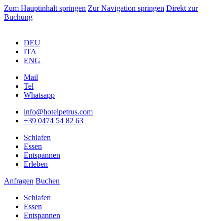
Zum Hauptinhalt springen
Zur Navigation springen
Direkt zur
Buchung
DEU
ITA
ENG
Mail
Tel
Whatsapp
info@hotelpetrus.com
+39 0474 54 82 63
Schlafen
Essen
Entspannen
Erleben
Anfragen
Buchen
Schlafen
Essen
Entspannen