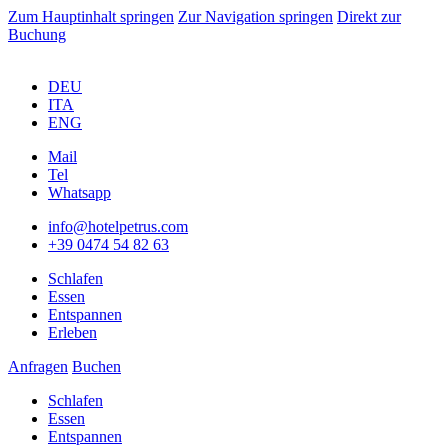
Zum Hauptinhalt springen
Zur Navigation springen
Direkt zur
Buchung
DEU
ITA
ENG
Mail
Tel
Whatsapp
info@hotelpetrus.com
+39 0474 54 82 63
Schlafen
Essen
Entspannen
Erleben
Anfragen
Buchen
Schlafen
Essen
Entspannen