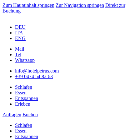
Zum Hauptinhalt springen
Zur Navigation springen
Direkt zur
Buchung
DEU
ITA
ENG
Mail
Tel
Whatsapp
info@hotelpetrus.com
+39 0474 54 82 63
Schlafen
Essen
Entspannen
Erleben
Anfragen
Buchen
Schlafen
Essen
Entspannen