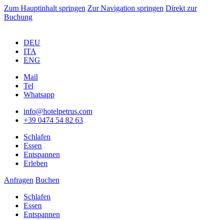
Zum Hauptinhalt springen
Zur Navigation springen
Direkt zur
Buchung
DEU
ITA
ENG
Mail
Tel
Whatsapp
info@hotelpetrus.com
+39 0474 54 82 63
Schlafen
Essen
Entspannen
Erleben
Anfragen
Buchen
Schlafen
Essen
Entspannen