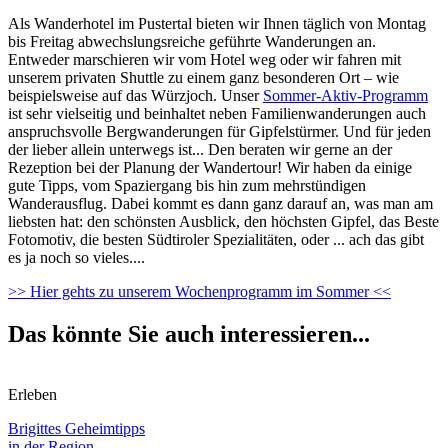
Als Wanderhotel im Pustertal bieten wir Ihnen täglich von Montag
bis Freitag abwechslungsreiche geführte Wanderungen an.
Entweder marschieren wir vom Hotel weg oder wir fahren mit
unserem privaten Shuttle zu einem ganz besonderen Ort – wie
beispielsweise auf das Würzjoch. Unser
Sommer-Aktiv-Programm
ist sehr vielseitig und beinhaltet neben Familienwanderungen auch
anspruchsvolle Bergwanderungen für Gipfelstürmer. Und für jeden
der lieber allein unterwegs ist... Den beraten wir gerne an der
Rezeption bei der Planung der Wandertour! Wir haben da einige
gute Tipps, vom Spaziergang bis hin zum mehrstündigen
Wanderausflug. Dabei kommt es dann ganz darauf an, was man am
liebsten hat: den schönsten Ausblick, den höchsten Gipfel, das Beste
Fotomotiv, die besten Südtiroler Spezialitäten, oder ... ach das gibt
es ja noch so vieles....
>> Hier gehts zu unserem Wochenprogramm im Sommer <<
Das könnte Sie auch interessieren...
Erleben
Brigittes Geheimtipps
in der Region