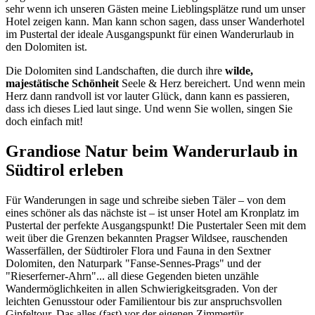
sehr wenn ich unseren Gästen meine Lieblingsplätze rund um unser
Hotel zeigen kann. Man kann schon sagen, dass unser Wanderhotel
im Pustertal der ideale Ausgangspunkt für einen Wanderurlaub in
den Dolomiten ist.
Die Dolomiten sind Landschaften, die durch ihre
wilde,
majestätische Schönheit
Seele & Herz bereichert. Und wenn mein
Herz dann randvoll ist vor lauter Glück, dann kann es passieren,
dass ich dieses Lied laut singe. Und wenn Sie wollen, singen Sie
doch einfach mit!
Grandiose Natur beim Wanderurlaub in
Südtirol erleben
Für Wanderungen in sage und schreibe sieben Täler – von dem
eines schöner als das nächste ist – ist unser Hotel am Kronplatz im
Pustertal der perfekte Ausgangspunkt! Die Pustertaler Seen mit dem
weit über die Grenzen bekannten Pragser Wildsee, rauschenden
Wasserfällen, der Südtiroler Flora und Fauna in den Sextner
Dolomiten, den Naturpark "Fanse-Sennes-Prags" und der
"Rieserferner-Ahrn"... all diese Gegenden bieten unzähle
Wandermöglichkeiten in allen Schwierigkeitsgraden. Von der
leichten Genusstour oder Familientour bis zur anspruchsvollen
Gipfeltour. Das alles (fast) vor der eigenen Zimmertür.