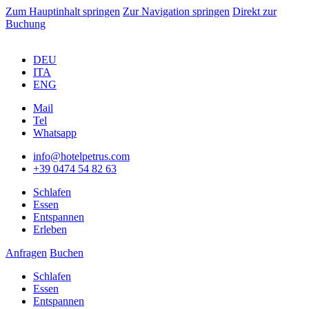
Zum Hauptinhalt springen
Zur Navigation springen
Direkt zur
Buchung
DEU
ITA
ENG
Mail
Tel
Whatsapp
info@hotelpetrus.com
+39 0474 54 82 63
Schlafen
Essen
Entspannen
Erleben
Anfragen
Buchen
Schlafen
Essen
Entspannen