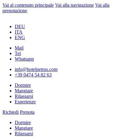
Vai al contenuto principale
Vai alla navigazione
Vai alla
prenotazione
DEU
ITA
ENG
Mail
Tel
Whatsapp
info@hotelpetrus.com
+39 0474 54 82 63
Dormire
Mangiare
Rilassarsi
Esperienze
Richiedi
Prenota
Dormire
Mangiare
Rilassarsi