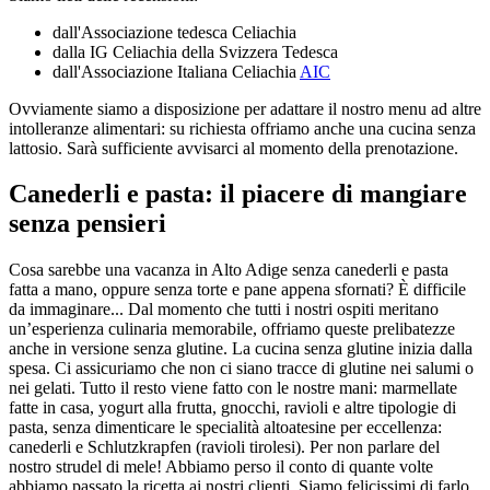
dall'Associazione tedesca Celiachia
dalla IG Celiachia della Svizzera Tedesca
dall'Associazione Italiana Celiachia
AIC
Ovviamente siamo a disposizione per adattare il nostro menu ad altre
intolleranze alimentari: su richiesta offriamo anche una cucina senza
lattosio. Sarà sufficiente avvisarci al momento della prenotazione.
Canederli e pasta: il piacere di mangiare
senza pensieri
Cosa sarebbe una vacanza in Alto Adige senza canederli e pasta
fatta a mano, oppure senza torte e pane appena sfornati? È difficile
da immaginare... Dal momento che tutti i nostri ospiti meritano
un’esperienza culinaria memorabile, offriamo queste prelibatezze
anche in versione senza glutine. La cucina senza glutine inizia dalla
spesa. Ci assicuriamo che non ci siano tracce di glutine nei salumi o
nei gelati. Tutto il resto viene fatto con le nostre mani: marmellate
fatte in casa, yogurt alla frutta, gnocchi, ravioli e altre tipologie di
pasta, senza dimenticare le specialità altoatesine per eccellenza:
canederli e Schlutzkrapfen (ravioli tirolesi). Per non parlare del
nostro strudel di mele! Abbiamo perso il conto di quante volte
abbiamo passato la ricetta ai nostri clienti. Siamo felicissimi di farlo.