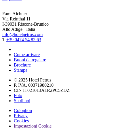
Fam. Aichner
Via Reinthal 11
I-39031 Riscone-Brunico
Alto Adige - Italia
info@hotelpetrus.com
T
+39 0474 54 82 63
Come arrivare
Buoni da regalare
Brochure
Stampa
© 2025 Hotel Petrus
P. IVA. 00371980210
CIN IT021013A1R2PC5ZDZ
Foto
Su di noi
Colophon
Privacy
Cookies
Impostazioni Cookie