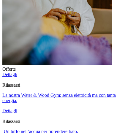
Offerte
Dettagli
Rilassarsi
La nostra Water & Wood Gym: senza elettricità ma con tanta
energia.
Dettagli
Rilassarsi
Un tuffo nell’acqua per riprendere fiato.