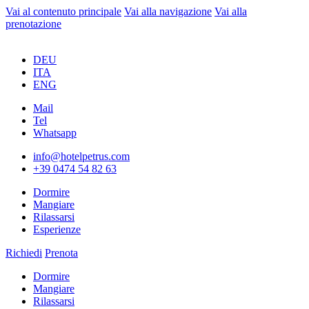
Vai al contenuto principale
Vai alla navigazione
Vai alla
prenotazione
DEU
ITA
ENG
Mail
Tel
Whatsapp
info@hotelpetrus.com
+39 0474 54 82 63
Dormire
Mangiare
Rilassarsi
Esperienze
Richiedi
Prenota
Dormire
Mangiare
Rilassarsi