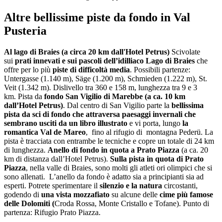
Altre bellissime piste da fondo in Val
Pusteria
Al lago di Braies (a circa 20 km dall'Hotel Petrus)
Scivolate
sui
prati innevati e sui pascoli dell’idilliaco Lago di Braies
che
offre per lo più
piste di difficoltà media
. Possibili partenze:
Untergasse (1.140 m), Säge (1.200 m), Schmieden (1.222 m), St.
Veit (1.342 m). Dislivello tra 360 e 158 m, lunghezza tra 9 e 3
km. Pista da
fondo San Vigilio di Marebbe (a ca. 10 km
dall’Hotel Petrus)
. Dal centro di San Vigilio parte la
bellissima
pista da sci di fondo che attraversa paesaggi invernali che
sembrano usciti da un libro illustrato
e vi porta, lungo
la
romantica Val de Mareo
, fino al rifugio di montagna Pederü. La
pista è tracciata con entrambe le tecniche e copre un totale di 24 km
di lunghezza.
Anello di fondo in quota a Prato Piazza
(a ca. 20
km di distanza dall’Hotel Petrus).
Sulla pista in quota di Prato
Piazza
, nella valle di Braies, sono molti gli atleti ori olimpici che si
sono allenati. L’anello da fondo è adatto sia a principianti sia ad
esperti. Potrete sperimentare il
silenzio e la natura
circostanti,
godendo di
una vista mozzafiato
su alcune delle
cime più famose
delle Dolomiti (
Croda Rossa, Monte Cristallo e Tofane). Punto di
partenza: Rifugio Prato Piazza.