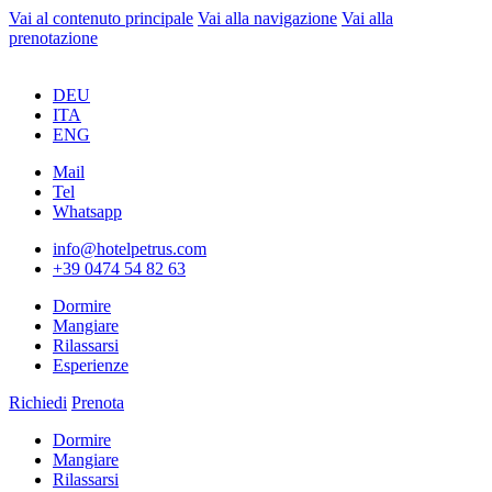
Vai al contenuto principale
Vai alla navigazione
Vai alla
prenotazione
DEU
ITA
ENG
Mail
Tel
Whatsapp
info@hotelpetrus.com
+39 0474 54 82 63
Dormire
Mangiare
Rilassarsi
Esperienze
Richiedi
Prenota
Dormire
Mangiare
Rilassarsi