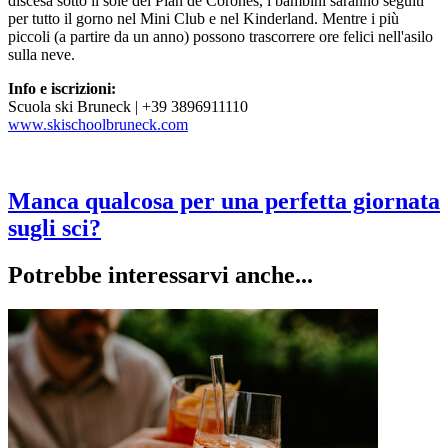
discesa sotto il sole del Plan de Corones, i bambini saranno seguiti
per tutto il gorno nel Mini Club e nel Kinderland. Mentre i più
piccoli (a partire da un anno) possono trascorrere ore felici nell'asilo
sulla neve.
Info e iscrizioni:
Scuola ski Bruneck | +39 3896911110
www.skischoolbruneck.com
Manca qualcosa per una perfetta giornata
sugli sci?
Potrebbe interessarvi anche...