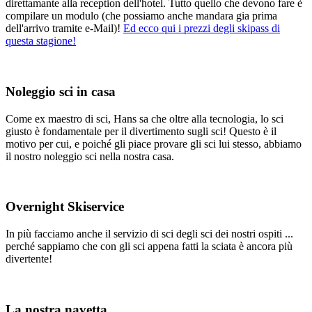
direttamante alla reception dell'hotel. Tutto quello che devono fare è
compilare un modulo (che possiamo anche mandara gia prima
dell'arrivo tramite e-Mail)!
Ed ecco qui i prezzi degli skipass di
questa stagione!
Noleggio sci in casa
Come ex maestro di sci, Hans sa che oltre alla tecnologia, lo sci
giusto è fondamentale per il divertimento sugli sci! Questo è il
motivo per cui, e poiché gli piace provare gli sci lui stesso, abbiamo
il nostro noleggio sci nella nostra casa.
Overnight Skiservice
In più facciamo anche il servizio di sci degli sci dei nostri ospiti ...
perché sappiamo che con gli sci appena fatti la sciata è ancora più
divertente!
La nostra navetta