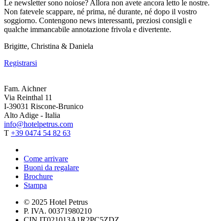
Le newsletter sono noiose? Allora non avete ancora letto le nostre.
Non fatevele scappare, né prima, né durante, né dopo il vostro
soggiorno. Contengono news interessanti, preziosi consigli e
qualche immancabile annotazione frivola e divertente.
Brigitte, Christina & Daniela
Registrarsi
Fam. Aichner
Via Reinthal 11
I-39031 Riscone-Brunico
Alto Adige - Italia
info@hotelpetrus.com
T
+39 0474 54 82 63
Come arrivare
Buoni da regalare
Brochure
Stampa
© 2025 Hotel Petrus
P. IVA. 00371980210
CIN IT021013A1R2PC5ZDZ