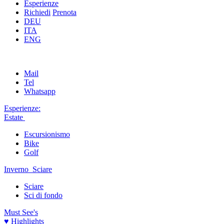
Esperienze
Richiedi
Prenota
DEU
ITA
ENG
Mail
Tel
Whatsapp
Esperienze:
Estate
Escursionismo
Bike
Golf
Inverno
Sciare
Sciare
Sci di fondo
Must See's
♥ Highlights