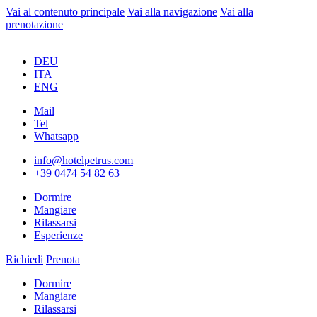
Vai al contenuto principale
Vai alla navigazione
Vai alla
prenotazione
DEU
ITA
ENG
Mail
Tel
Whatsapp
info@hotelpetrus.com
+39 0474 54 82 63
Dormire
Mangiare
Rilassarsi
Esperienze
Richiedi
Prenota
Dormire
Mangiare
Rilassarsi