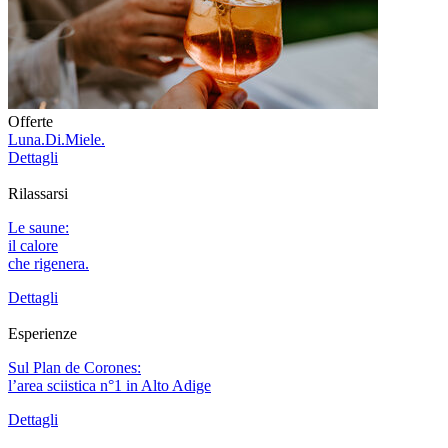
Offerte
Luna.Di.Miele.
Dettagli
Rilassarsi
Le saune:
il calore
che rigenera.
Dettagli
Esperienze
Sul Plan de Corones:
l’area sciistica n°1 in Alto Adige
Dettagli