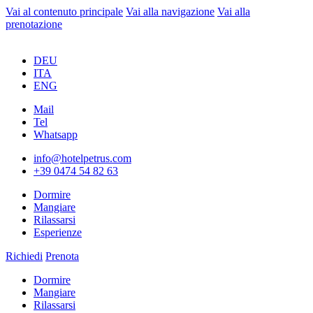
Vai al contenuto principale
Vai alla navigazione
Vai alla
prenotazione
DEU
ITA
ENG
Mail
Tel
Whatsapp
info@hotelpetrus.com
+39 0474 54 82 63
Dormire
Mangiare
Rilassarsi
Esperienze
Richiedi
Prenota
Dormire
Mangiare
Rilassarsi