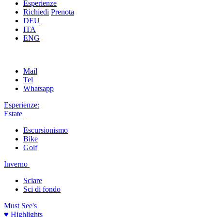
Esperienze
Richiedi
Prenota
DEU
ITA
ENG
Mail
Tel
Whatsapp
Esperienze:
Estate
Escursionismo
Bike
Golf
Inverno
Sciare
Sci di fondo
Must See's
♥ Highlights