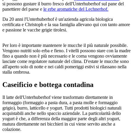
si possono gustare il burro fresco dell'Unterhuberhof sul pane del
panettiere del paese e
le erbe aromatiche del Lechnerhof.
Da 20 anni l'Unterhuberhof è un'azienda agricola biologica
certificata e Christoph e la sua famiglia allevano qui con tanto amore
e passione le vacche grigie tirolesi.
Per loro è importante mantenere le mucche il più naturale possibile.
Vengono nutriti solo erba e fieno. I vitelli possono stare con la madre
fino a quando non è più necessario e le corna vengono ovviamente
lasciate come regolatore naturale del clima. D'estate le mucche sono
all'aperto solo di notte e nei caldi pomeriggi estivi si rilassano nella
stalla ombrosa.
Caseificio e bottega contadina
Il latte dell'Unterhuberhof viene trasformato direttamente in
formaggio (formaggio a pasta dura, a pasta molle e formaggio
grigio), burro, latticello e yogurt. Tutti prodotti biologici naturali
acquistabili anche nello spaccio aziendale. La particolarità dello
yogurt è che, a differenza della maggior parte degli altri yogurt,
matura direttamente nei bicchieri in cui viene servito anche a
colazione.